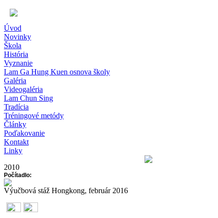
Úvod
Novinky
Škola
História
Vyznanie
Lam Ga Hung Kuen osnova školy
Galéria
Videogaléria
Lam Chun Sing
Tradícia
Tréningové metódy
Články
Poďakovanie
Kontakt
Linky
2010
Počítadlo:
Výučbová stáž Hongkong, február 2016